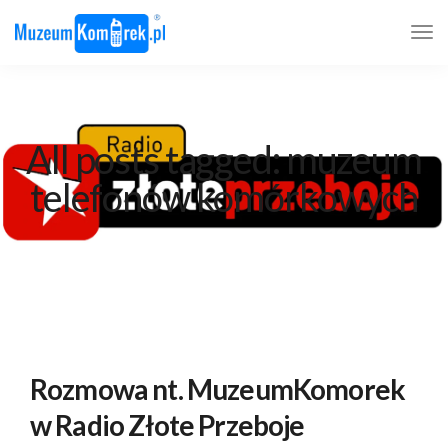
All posts tagged: muzeum
telefonów komórkowych
Rozmowa nt. MuzeumKomorek
w Radio Złote Przeboje