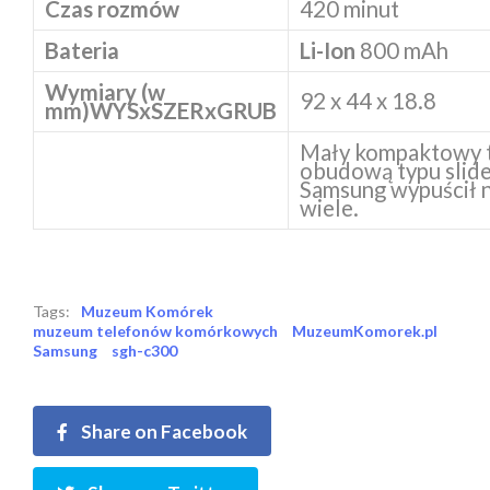
Czas rozmów
420 minut
Bateria
Li-Ion
800 mAh
Wymiary (w
92 x 44 x 18.8
mm)
WYSxSZERxGRUB
Mały kompaktowy t
obudową typu slide
Samsung wypuścił 
wiele.
Tags:
Muzeum Komórek
muzeum telefonów komórkowych
MuzeumKomorek.pl
Samsung
sgh-c300
Share on Facebook