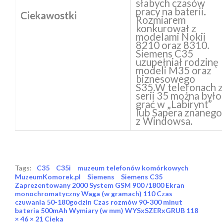
słabych czasów
pracy na baterii.
Ciekawostki
Rozmiarem
konkurował z
modelami Nokii
8210 oraz 8310.
Siemens C35
uzupełniał rodzinę
modeli M35 oraz
biznesowego
S35.W telefonach 
serii 35 można było
grać w „Labirynt”
lub Sapera znanego
z Windowsa.
Tags:
C35
C35i
muzeum telefonów komórkowych
MuzeumKomorek.pl
Siemens
Siemens C35
Zaprezentowany 2000 System GSM 900 /1800 Ekran
monochromatyczny Waga (w gramach) 110 Czas
czuwania 50-180godzin Czas rozmów 90-300 minut
bateria 500mAh Wymiary (w mm) WYSxSZERxGRUB 118
× 46 × 21 Cieka