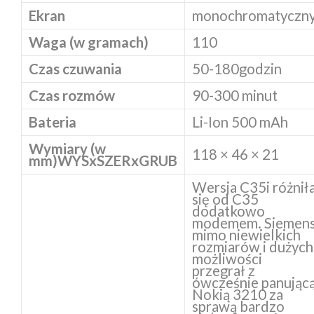
Ekran
monochromatyczn
Waga (w gramach)
110
Czas czuwania
50-180godzin
Czas rozmów
90-300 minut
Bateria
Li-Ion 500 mAh
Wymiary (w
118 × 46 × 21
mm)
WYSxSZERxGRUB
Wersja C35i różnił
się od C35
dodatkowo
modemem. Siemen
mimo niewielkich
rozmiarów i dużych
możliwości
przegrał z
ówcześnie panując
Nokią 3210 za
sprawą bardzo