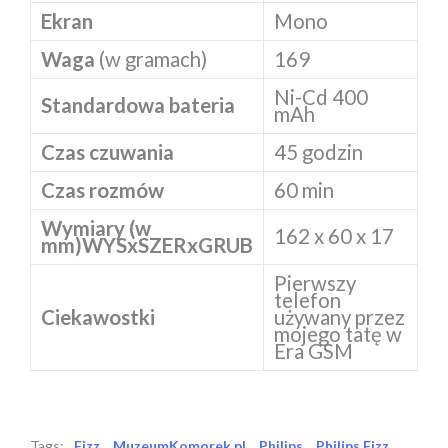
Ekran
Mono
Waga
(w gramach)
169
Ni-Cd 400
Standardowa bateria
mAh
Czas czuwania
45 godzin
Czas rozmów
60 min
Wymiary (w
162 x 60 x 17
mm)
WYSxSZERxGRUB
Pierwszy
telefon
Ciekawostki
używany przez
mojego tatę w
Era GSM
Tags:
Fizz
MuzeumKomorek.pl
Philips
Philips Fizz