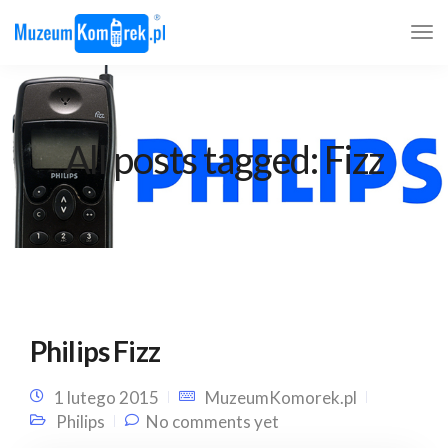
All posts tagged: Fizz
Philips Fizz
1 lutego 2015
MuzeumKomorek.pl
Philips
No comments yet