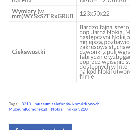
Wymiary (w
123x50x22
mm)
WYSxSZERxGRUB
Bardzo fajna, szero
popularna Nokia. M
następczyni Nokii 
mniejsza, pozbawio
zakresowa słuchaw
Ciekawostki
dzwonki z puli wgr
fabrycznie wzboga
poprzez wpisanie 
dostępnych w Inter
na kod Nokii utworó
filmie
Tags:
3210
muzeum telefonów komórkowych
MuzeumKomorek.pl
Nokia
nokia 3210