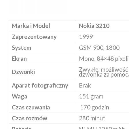
Marka i Model
Nokia 3210
Zaprezentowany
1999
System
GSM 900, 1800
Ekran
Mono, 84×48 pixeli
Zwykłe, możliwość
Dzwonki
dzwonka za pomoc
Aparat fotograficzny
Brak
Waga
151 gram
Czas czuwania
170 godzin
Czas rozmów
280 minut
Bateria
Ni-MH 1250 mAh