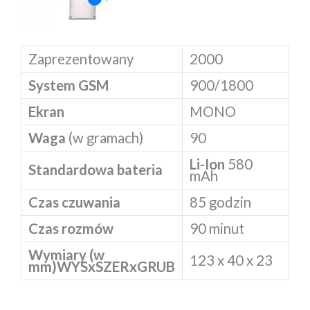
Zaprezentowany
2000
System GSM
900/1800
Ekran
MONO
Waga
(w gramach)
90
Li-Ion
580
Standardowa bateria
mAh
Czas czuwania
85 godzin
Czas rozmów
90 minut
Wymiary (w
123 x 40 x 23
mm)
WYSxSZERxGRUB