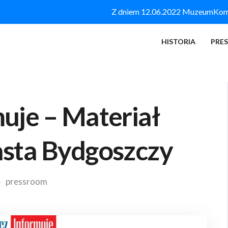
Z dniem 12.06.2022 MuzeumKomór
HISTORIA
PRE
uje – Materiał
asta Bydgoszczy
pressroom