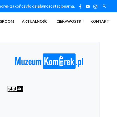
Szukaj
ek zakończyło działalność stacjonarną.
SSROOM
AKTUALNOŚCI
CIEKAWOSTKI
KONTAKT