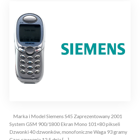
Marka i Model Siemens S45 Zaprezentowany 2001
System GSM 900/1800 Ekran Mono 101×80 pikseli
Dzwonki 40 dzwonków, monofoniczne Waga 93 gramy
Czas czuwania 12,5 dnia […]