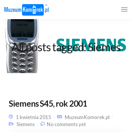
All posts tagged: Siemes
Siemens S45, rok 2001
1 kwietnia 2015
MuzeumKomorek.pl
Siemens
No comments yet