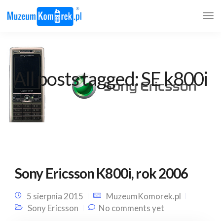
All posts tagged: SE k800i
Sony Ericsson K800i, rok 2006
5 sierpnia 2015
MuzeumKomorek.pl
Sony Ericsson
No comments yet