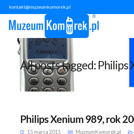
kontakt@muzeumkomorek.pl
All posts tagged: Philip
Philips Xenium 989, rok 2
15 marca 2015
MuzeumKomorek.pl