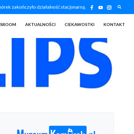
Szukaj
ek zakończyło działalność stacjonarną.
SSROOM
AKTUALNOŚCI
CIEKAWOSTKI
KONTAKT