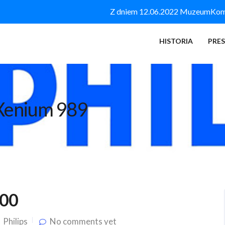
Z dniem 12.06.2022 MuzeumKomór
HISTORIA
PRE
s Xenium 989
000
Philips
No comments yet