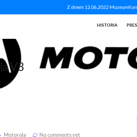
Z dniem 12.06.2022 MuzeumKomór
HISTORIA
PRE
la V3
Motorola
No comments yet