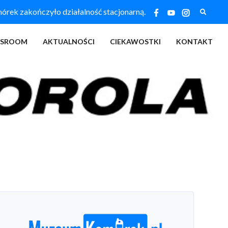
Szukaj
ek zakończyło działalność stacjonarną.
SSROOM
AKTUALNOŚCI
CIEKAWOSTKI
KONTAKT