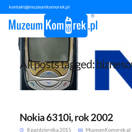
kontakt@muzeumkomorek.pl
All posts tagged: biznes
Nokia 6310i, rok 2002
8 października 2015
MuzeumKomorek.pl