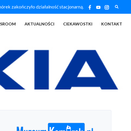
Szukaj
ek zakończyło działalność stacjonarną.
SSROOM
AKTUALNOŚCI
CIEKAWOSTKI
KONTAKT