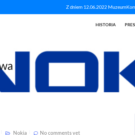
Z dniem 12.06.2022 MuzeumKomór
HISTORIA
PRE
owa
Nokia
No comments yet