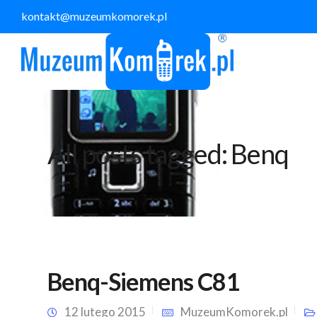
kontakt@muzeumkomorek.pl
All posts tagged: Benq
Benq-Siemens C81
12 lutego 2015
MuzeumKomorek.pl