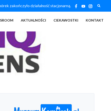
Szukaj
ek zakończyło działalność stacjonarną.
SSROOM
AKTUALNOŚCI
CIEKAWOSTKI
KONTAKT