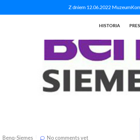
Z dniem 12.06.2022 MuzeumKomór
HISTORIA
PRE
Benq-Siemes
No comments yet