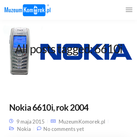
All posts tagged: 6610i
Nokia 6610i, rok 2004
9 maja 2015
MuzeumKomorek.pl
Nokia
No comments yet